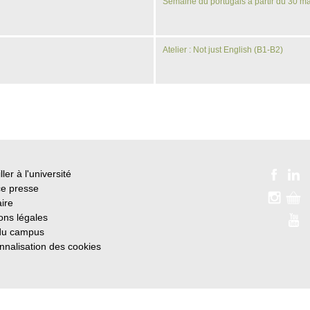
Semaine du portugais à partir du 30 m
Atelier : Not just English (B1-B2)
ller à l'université
e presse
ire
ons légales
du campus
nnalisation des cookies