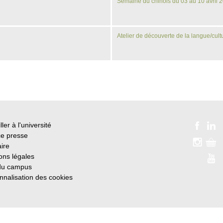
Semaine du chinois du 03 au 10 avril 
Atelier de découverte de la langue/cu
ller à l'université
e presse
ire
ons légales
du campus
nnalisation des cookies