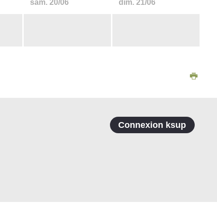
sam.
20/06
dim.
21/06
Connexion ksup