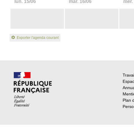
lun.
15/06
mar.
16/06
mer.
Exporter l'agenda courant
Travai
Espac
Annua
Menti
Plan 
Perso