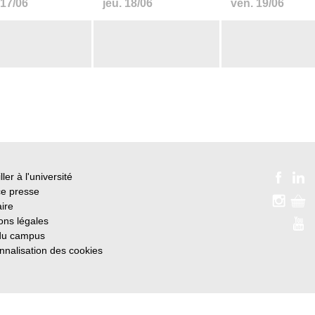
17/06
jeu.
18/06
ven.
19/06
ller à l'université
e presse
ire
ons légales
du campus
nnalisation des cookies